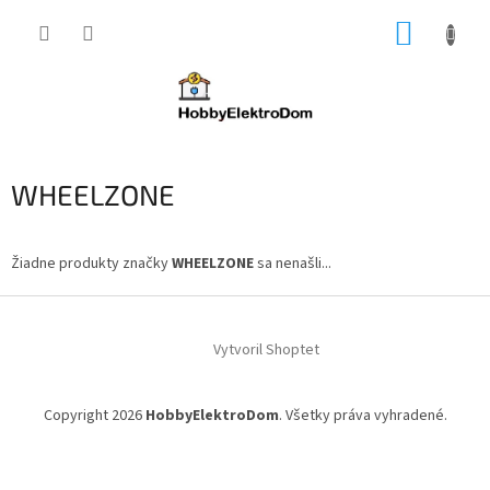
Prejsť
NÁKUP
na
obsah
KOŠÍK
WHEELZONE
Žiadne produkty značky
WHEELZONE
sa nenašli...
Z
á
Vytvoril Shoptet
p
ä
t
Copyright 2026
HobbyElektroDom
. Všetky práva vyhradené.
i
e