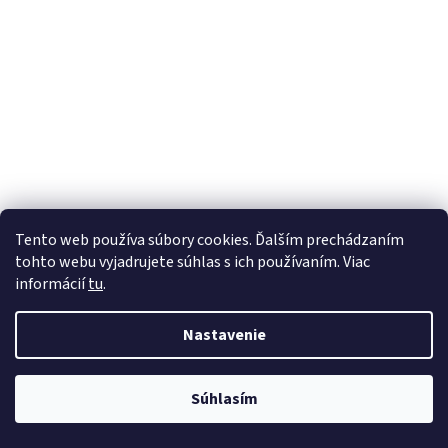
Tento web používa súbory cookies. Ďalším prechádzaním
tohto webu vyjadrujete súhlas s ich používaním. Viac
informácií
tu
.
Nastavenie
Súhlasím