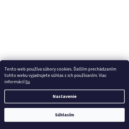
Tento web používa súbory cookies. Ďalším prechádzaním
tohto webu vyjadrujete súhlas s ich používaním. Viac
informácií
tu
.
Nastavenie
Súhlasím