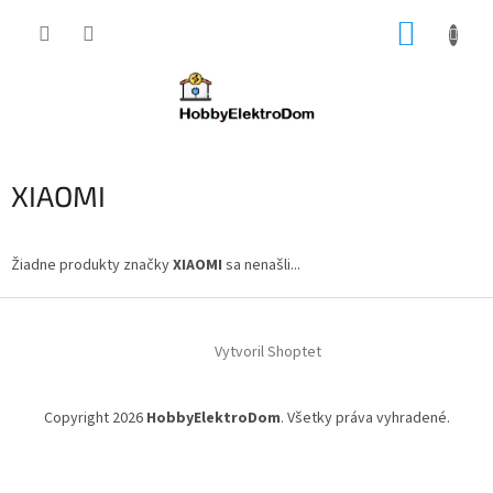
Prejsť
NÁKUP
na
obsah
KOŠÍK
XIAOMI
Žiadne produkty značky
XIAOMI
sa nenašli...
Z
á
Vytvoril Shoptet
p
ä
t
Copyright 2026
HobbyElektroDom
. Všetky práva vyhradené.
i
e