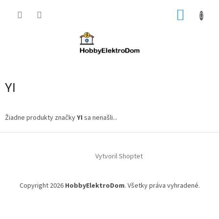
Prejsť
NÁKUP
na
obsah
KOŠÍK
YI
Žiadne produkty značky
YI
sa nenašli...
Z
á
Vytvoril Shoptet
p
ä
t
Copyright 2026
HobbyElektroDom
. Všetky práva vyhradené.
i
e