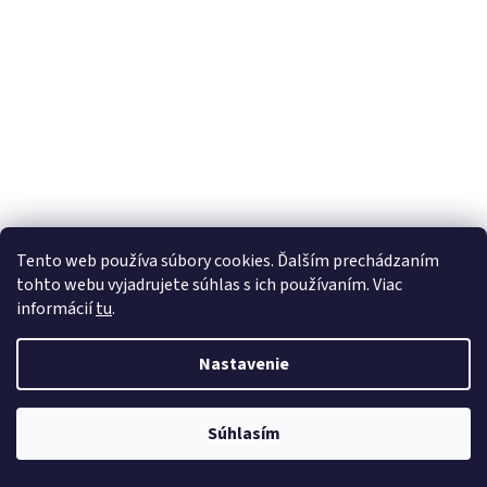
Tento web používa súbory cookies. Ďalším prechádzaním
tohto webu vyjadrujete súhlas s ich používaním. Viac
informácií
tu
.
Nastavenie
Súhlasím