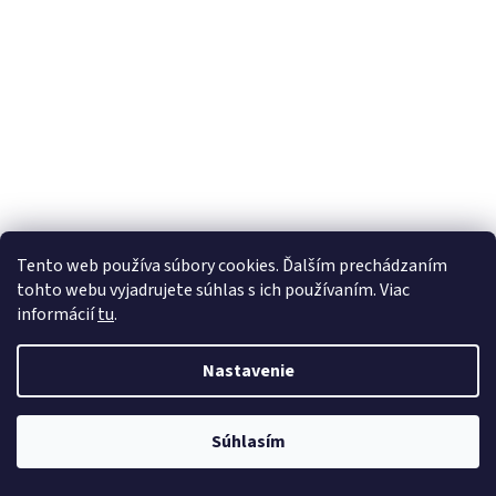
Tento web používa súbory cookies. Ďalším prechádzaním
tohto webu vyjadrujete súhlas s ich používaním. Viac
informácií
tu
.
Nastavenie
Súhlasím