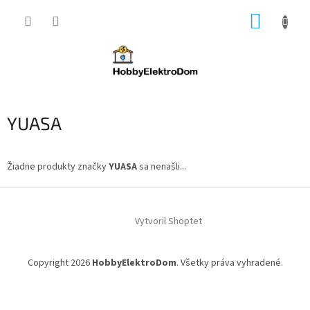
Prejsť
NÁKUP
na
obsah
KOŠÍK
YUASA
Žiadne produkty značky
YUASA
sa nenašli...
Z
á
Vytvoril Shoptet
p
ä
t
Copyright 2026
HobbyElektroDom
. Všetky práva vyhradené.
i
e