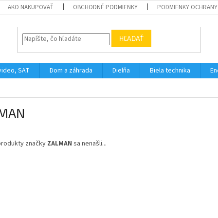
AKO NAKUPOVAŤ
OBCHODNÉ PODMIENKY
PODMIENKY OCHRANY
HĽADAŤ
video, SAT
Dom a záhrada
Dielňa
Biela technika
En
LMAN
produkty značky
ZALMAN
sa nenašli...