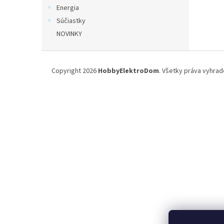
Energia
Súčiastky
NOVINKY
Z
á
Copyright 2026
HobbyElektroDom
. Všetky práva vyhrad
p
ä
t
i
e