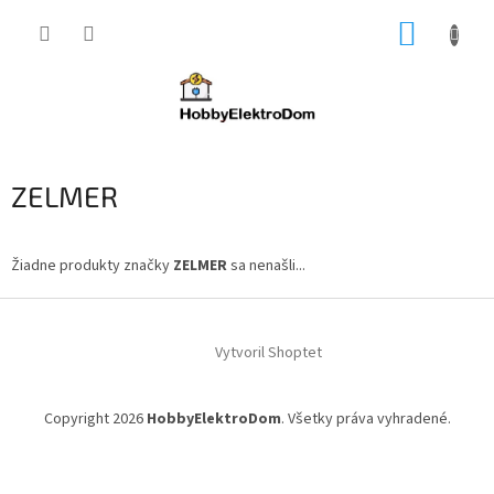
Prejsť
NÁKUP
na
obsah
KOŠÍK
ZELMER
Žiadne produkty značky
ZELMER
sa nenašli...
Z
á
Vytvoril Shoptet
p
ä
t
Copyright 2026
HobbyElektroDom
. Všetky práva vyhradené.
i
e