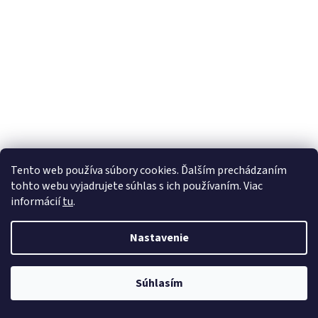
Tento web používa súbory cookies. Ďalším prechádzaním
tohto webu vyjadrujete súhlas s ich používaním. Viac
informácií
tu
.
Nastavenie
Súhlasím