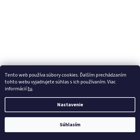
Tento web používa súbory cookies. Ďalším prechádzaním
tohto webu vyjadrujete súhlas s ich používaním. Viac
informácií
tu
.
Nastavenie
Súhlasím