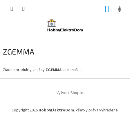
Prejsť
NÁKUP
na
obsah
KOŠÍK
ZGEMMA
Žiadne produkty značky
ZGEMMA
sa nenašli...
Z
á
Vytvoril Shoptet
p
ä
t
Copyright 2026
HobbyElektroDom
. Všetky práva vyhradené.
i
e