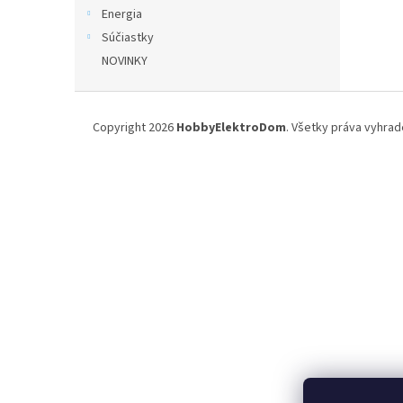
Energia
Súčiastky
NOVINKY
Z
á
Copyright 2026
HobbyElektroDom
. Všetky práva vyhrad
p
ä
t
i
e