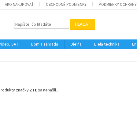
AKO NAKUPOVAŤ
OBCHODNÉ PODMIENKY
PODMIENKY OCHRANY
HĽADAŤ
video, SAT
Dom a záhrada
Dielňa
Biela technika
En
produkty značky
ZTE
sa nenašli...