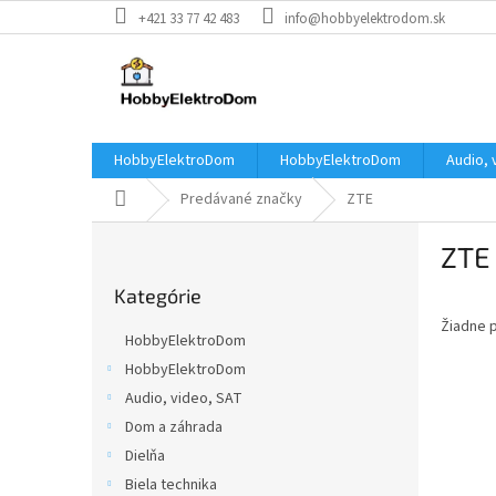
Prejsť
+421 33 77 42 483
info@hobbyelektrodom.sk
na
obsah
HobbyElektroDom
HobbyElektroDom
Audio, 
Domov
Predávané značky
ZTE
B
ZTE
o
Preskočiť
č
Kategórie
kategórie
n
Žiadne 
ý
HobbyElektroDom
p
HobbyElektroDom
a
Audio, video, SAT
n
e
Dom a záhrada
l
Dielňa
Biela technika