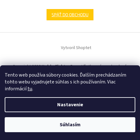
SPÄŤ DO OBCHODU
Z
á
Vytvoril Shoptet
p
ä
t
Copyright 2026
HobbyElektroDom
. Všetky práva vyhradené.
i
Tento web používa súbory cookies. Ďalším prechádzaním
e
tohto webu vyjadrujete súhlas s ich používaním. Viac
informácií
tu
.
Nastavenie
Súhlasím